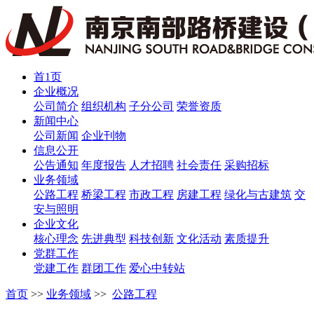
首1页
企业概况
公司简介
组织机构
子分公司
荣誉资质
新闻中心
公司新闻
企业刊物
信息公开
公告通知
年度报告
人才招聘
社会责任
采购招标
业务领域
公路工程
桥梁工程
市政工程
房建工程
绿化与古建筑
交
安与照明
企业文化
核心理念
先进典型
科技创新
文化活动
素质提升
党群工作
党建工作
群团工作
爱心中转站
首页
>>
业务领域
>>
公路工程