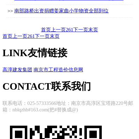
南部路桥出资捐赠姜家曲小学物资全部到位
>>
首页
上一页
261
下一页
末页
首页
上一页
261
下一页
末页
LINK
友情链接
高淳建发集团
南京市工程造价信息网
CONTACT
联系我们
联系电话：025-57333566地址：南京市高淳区宝塔路220号邮
箱：nblqzhb#163.com(把#替换成@)