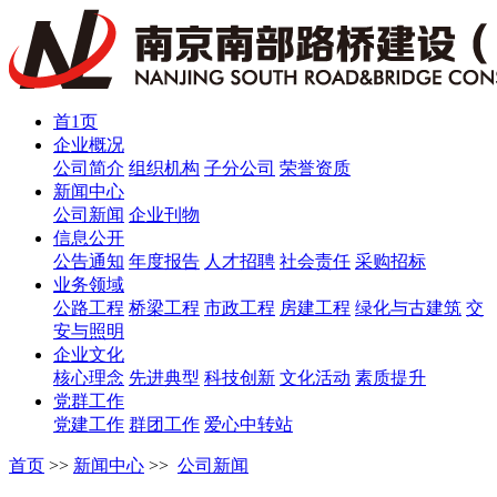
首1页
企业概况
公司简介
组织机构
子分公司
荣誉资质
新闻中心
公司新闻
企业刊物
信息公开
公告通知
年度报告
人才招聘
社会责任
采购招标
业务领域
公路工程
桥梁工程
市政工程
房建工程
绿化与古建筑
交
安与照明
企业文化
核心理念
先进典型
科技创新
文化活动
素质提升
党群工作
党建工作
群团工作
爱心中转站
首页
>>
新闻中心
>>
公司新闻