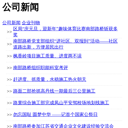
公司新闻
公司新闻
企业刊物
区局“庆元旦，迎新年”趣味体育比赛南部路桥斩获多
>>
奖
南部路桥党支部组织“进社区、双报到”活动——社区
>>
道路出新，方便居民出行
枫香岭项目施工质量、进度两不误
>>
南部路桥组织职能科室考评
>>
赶进度、抓质量，水稳施工热火朝天
>>
路面二部抢抓高丹线一期最后三公里施工
>>
路寰综合施工部完成凤山平安驾校场地划线施工
>>
勿忘国耻 圆梦中华 ——记首个国家公祭日
>>
南部路桥参加江苏省交通企业文化建设经验交流会
>>